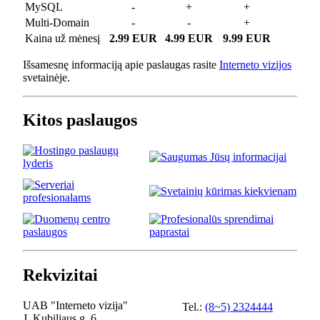
MySQL
-
+
+
Multi-Domain
-
-
+
Kaina už mėnesį
2.99 EUR
4.99 EUR
9.99 EUR
Išsamesnę informaciją apie paslaugas rasite
Interneto vizijos
svetainėje.
Kitos paslaugos
Rekvizitai
UAB "Interneto vizija"
Tel.:
(8~5) 2324444
J. Kubiliaus g. 6