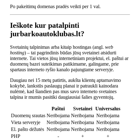
Po pakeitimų domenas pradės veikti per 1 val.
Ieškote kur patalpinti
jurbarkoautoklubas.lt?
Svetainių talpinimas arba kitaip hostingas (angl.
web
hosting
) – tai pagrindinis būdas jūsų svetainei atsidurti
internete. Tai vietos jūsų internetiniam projektui, el. paštui ar
duomenų bazei suteikimas patikimame, galingame, prie
spartaus interneto ryšio kanalo pajungtame serveryje.
Daugiau nei 15 metų patirtis, aukšta klientų aptarnavimo
kokybė, lankstūs paslaugų planai ir patraukli kainodara
nulėmė, kad šiandien pas mus savo interneto svetaines
talpina ir mumis pasitiki daugiausiai šalies gyventojų.
Paštui
Svetainei
Universalus
Duomenų srautas
Neribojama
Neribojama
Neribojama
Vieta serveryje
Neribojama
Neribojama
Neribojama
El. pašto dėžutės
Neribojama
Neribojama
Neribojama
PHP
-
+
+