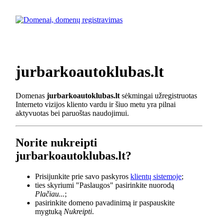
jurbarkoautoklubas.lt
Domenas
jurbarkoautoklubas.lt
sėkmingai užregistruotas
Interneto vizijos kliento vardu ir šiuo metu yra pilnai
aktyvuotas bei paruoštas naudojimui.
Norite nukreipti
jurbarkoautoklubas.lt?
Prisijunkite prie savo paskyros
klientų sistemoje
;
ties skyriumi "Paslaugos" pasirinkite nuorodą
Plačiau...
;
pasirinkite domeno pavadinimą ir paspauskite
mygtuką
Nukreipti
.